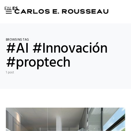
EN
ES
BROWSING TAG
#AI #Innovación
#proptech
1 post