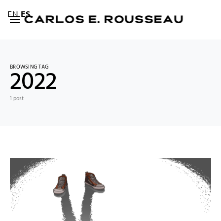
EN
ES
BROWSING TAG
2022
1 post