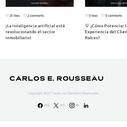
25 likes
2 comments
0 likes
0 comments
¡La inteligencia artificial está
💡 ¿Cómo Potenciar l
revolucionando el sector
Experiencia del Clie
inmobiliario!
Raíces?
Copyright 2023 ® todos los Derechos Reservados.
855
472
4K