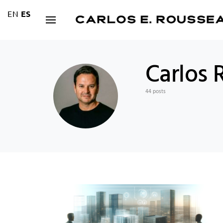
EN
ES
Carlos 
44 posts