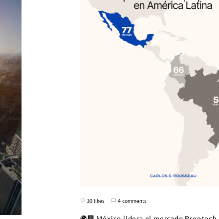
30 likes
4 comments
🌍🏢 México lidera el mercado Proptech