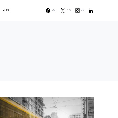
BLOG
855
472
4K