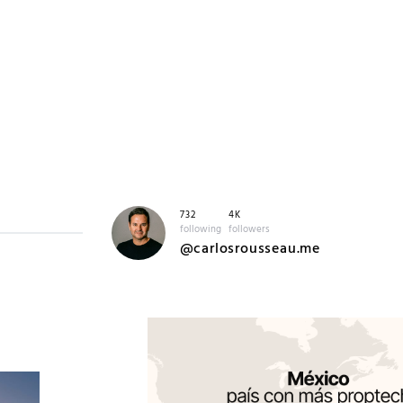
732
4K
following
followers
@carlosrousseau.me