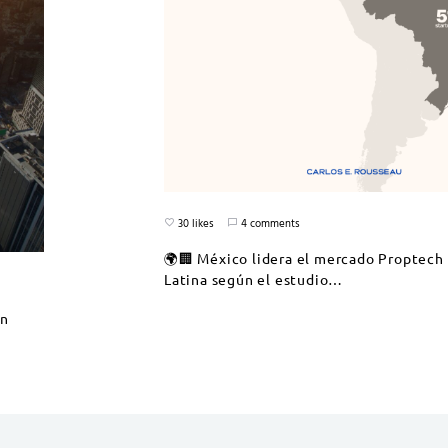
30 likes
4 comments
🌍🏢 México lidera el mercado Proptech
Latina según el estudio…
en