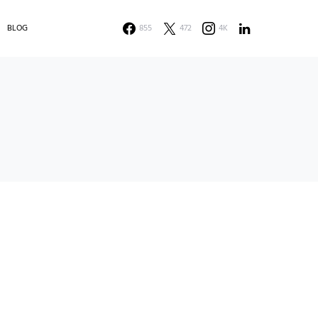
BLOG
855
472
4K