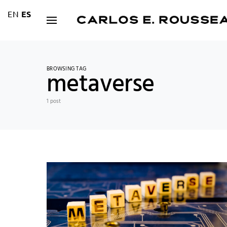
EN
ES
BROWSING TAG
metaverse
1 post