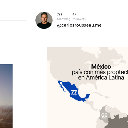
732
4K
following
followers
@carlosrousseau.me