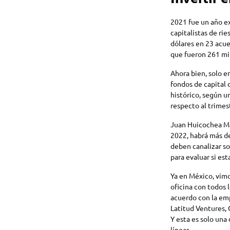
2021 fue un año ex
capitalistas de ri
dólares en 23 acue
que fueron 261 mil
Ahora bien, solo e
fondos de capital 
histórico, según 
respecto al trimes
Juan Huicochea Ma
2022, habrá más de 
deben canalizar so
para evaluar si es
Ya en México, vi
oficina con todos l
acuerdo con la emp
Latitud Ventures, 
Y esta es solo una
líneas.