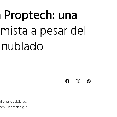
n Proptech: una
imista a pesar del
 nublado
illones de dólares,
r en Proptech sigue