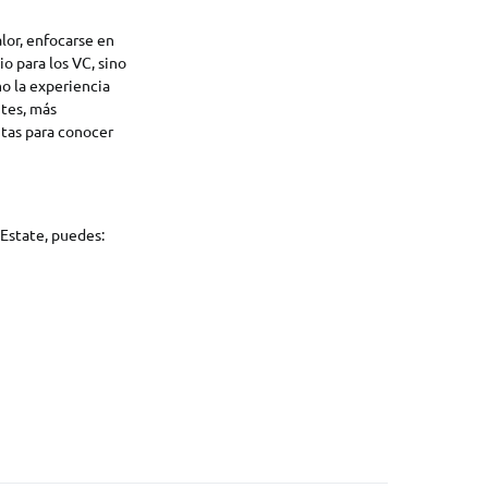
lor, enfocarse en
o para los VC, sino
o la experiencia
ntes, más
ntas para conocer
 Estate, puedes: