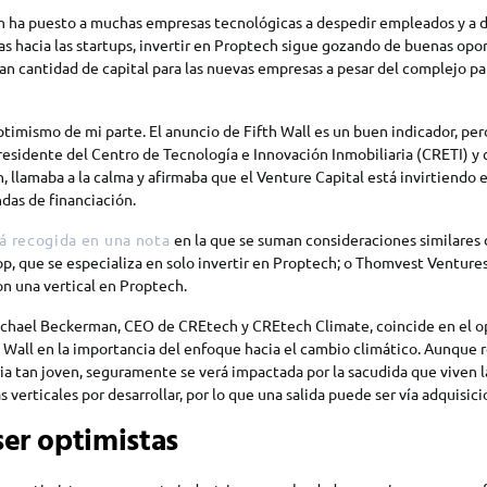
ón ha puesto a muchas empresas tecnológicas a despedir empleados y a d
tas hacia las startups, invertir en Proptech sigue gozando de buenas opo
an cantidad de capital para las nuevas empresas a pesar del complejo 
timismo de mi parte. El anuncio de Fifth Wall es un buen indicador, pero
esidente del Centro de Tecnología e Innovación Inmobiliaria (CRETI) y c
, llamaba a la calma y afirmaba que el Venture Capital está invirtiendo 
das de financiación.
á recogida en una nota
en la que se suman consideraciones similares 
, que se especializa en solo invertir en Proptech; o Thomvest Venture
n una vertical en Proptech.
ichael Beckerman, CEO de CREtech y CREtech Climate, coincide en el 
 Wall en la importancia del enfoque hacia el cambio climático. Aunque 
ia tan joven, seguramente se verá impactada por la sacudida que viven l
 verticales por desarrollar, por lo que una salida puede ser vía adquisici
er optimistas