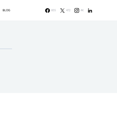
BLOG
855
472
4K