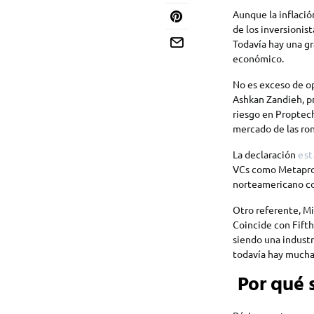
Aunque la inflaci
de los inversionis
Todavía hay una gr
económico.
No es exceso de op
Ashkan Zandieh, pr
riesgo en Proptech
mercado de las ron
La declaración
est
VCs como Metaprop
norteamericano co
Otro referente, M
Coincide con Fifth
siendo una industr
todavía hay muchas
Por qué s