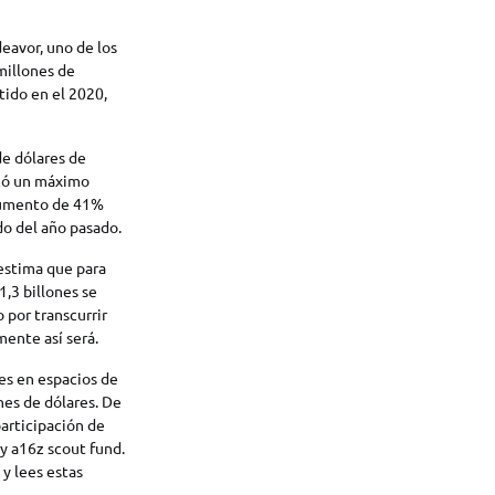
eavor, uno de los
 millones de
tido en el 2020,
de dólares de
rcó un máximo
 aumento de 41%
do del año pasado.
estima que para
1,3 billones se
 por transcurrir
mente así será.
es en espacios de
ones de dólares. De
participación de
 y a16z scout fund.
y lees estas