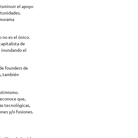
isminuir el apoyo
rtunidades.
panorama
 no es el único.
apitalista de
e inundando el
de founders de
s, también
optimismo.
reconoce que,
as tecnológicas,
ones y/o fusiones.