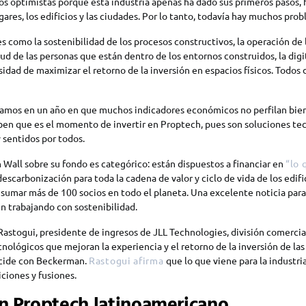
 optimistas porque esta industria apenas ha dado sus primeros pasos, fa
gares, los edificios y las ciudades. Por lo tanto, todavía hay muchos prob
s como la sostenibilidad de los procesos constructivos, la operación de lo
lud de las personas que están dentro de los entornos construidos, la digi
sidad de maximizar el retorno de la inversión en espacios físicos. Todo
tamos en un año en que muchos indicadores económicos no perfilan bien
ben que es el momento de invertir en Proptech, pues son soluciones te
 sentidos por todos.
h Wall sobre su fondo es categórico: están dispuestos a financiar en
“lo 
escarbonización para toda la cadena de valor y ciclo de vida de los edifi
n sumar más de 100 socios en todo el planeta. Una excelente noticia para
n trabajando con sostenibilidad.
astogui, presidente de ingresos de JLL Technologies, división comercia
cnológicos que mejoran la experiencia y el retorno de la inversión de las
incide con Beckerman.
Rastogui afirma
que lo que viene para la industri
ciones y fusiones.
en Proptech latinoamericano