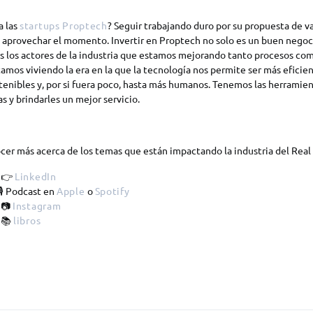
a las
startups Proptech
? Seguir trabajando duro por su propuesta de va
 aprovechar el momento. Invertir en Proptech no solo es un buen negoci
s los actores de la industria que estamos mejorando tanto procesos com
stamos viviendo la era en la que la tecnología nos permite ser más eficie
tenibles y, por si fuera poco, hasta más humanos. Tenemos las herramie
s y brindarles un mejor servicio.
ocer más acerca de los temas que están impactando la industria del Real
 👉
LinkedIn
🎙 Podcast en
Apple
o
Spotify
 📷
Instagram
 📚
libros