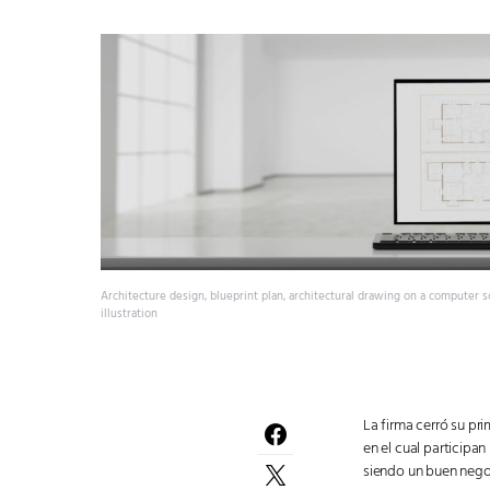
Architecture design, blueprint plan, architectural drawing on a computer sc
illustration
La firma cerró su pr
en el cual participa
siendo un buen nego