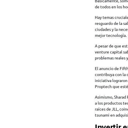
Básicamente, somos
de todos en los ho
Hay temas cruciale
resguardo de la sa
ciudades y la nece
mejor tecnología.
A pesar de que es
venture capital sa
problemas reales y
El anuncio de Fift
contribuya con la d
iniciativa lograro
Proptech que esté
Asimismo, Sharad R
a los productos te
raíces de JLL, co
tsunami en adquisi
Invertir 