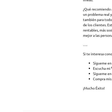
¿Qué recomiendo 
un problema real y
también para todo
de los clientes. E
rentables, más sos
mejor a las persona
….
Si te interesa con
Sígueme en
Escucha mi 
Sígueme en
Compra mis
¡Mucho Éxito!