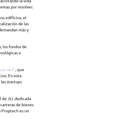
cilitando la vida
lemas por resolver.
s edificios, el
talización de las
s demandan más y
, los fondos de
cnológicas a
que sea”
, que
cios. En esta
 las startups
l de JLL dedicada
 carteras de bienes
a Proptech es un