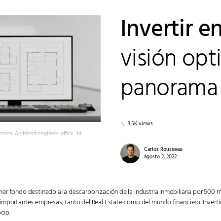
Invertir e
visión opt
panorama
3.5K views
reen. Architect engineer office. 3d
Carlos Rousseau
agosto 2, 2022
imer fondo destinado a la descarbonización de la industria inmobiliaria por 500 m
n importantes empresas, tanto del Real Estate como del mundo financiero. Inverti
cio.