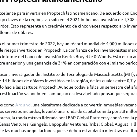
celente para invertir en Proptech latinoamericano. De acuerdo con End
esgo claves de la región, tan solo en el 2021 hubo una inversión de 1,308
rdos. Esto representa un crecimiento de cinco veces respecto a lo inver
lones de dólares.
n el primer trimestre de 2022, hay un récord mundial de 4,000 millones 
de riesgo invertidos en Proptech. La confianza de los inversionistas ma
un informe del banco de inversión Keefe, Bruyette & Woods. Esto es un
tre anterior, y una ganancia de 31% en comparación con el mismo perío
son, investigador del Instituto de Tecnología de Massachusetts (MIT), 
14 billones de dólares invertidos en la región, de los cuales entre 0,7 y 
lo hacia las startups Proptech. Aunque todavía falta un semestre del año
ta estimación va por buen camino, no es descabellado pensar que segura
mos como
Around
, una plataforma dedicada a convertir inmuebles vacant
os servicios incluidos, levantó una ronda de capital semilla por 3,8 mill
resa, la ronda estuvo liderada por LEAP Global Partners y contó con la 
Ganas Ventures, Gaingels, Unpopular Ventures, Tribal Global, August Hill
 de las muchas negociaciones que se deben estar danto mientras escribo 