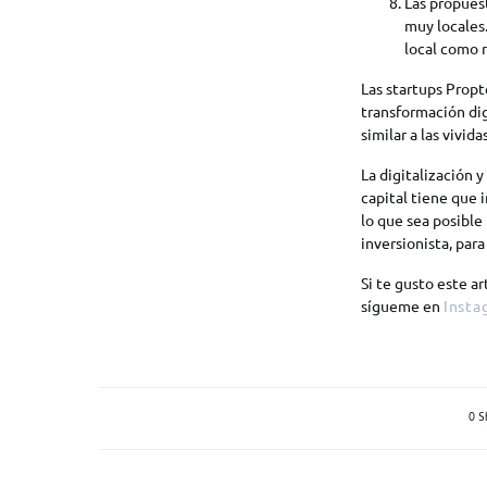
Las propues
muy locales.
local como r
Las startups Propt
transformación dig
similar a las vivid
La digitalización y
capital tiene que 
lo que sea posible
inversionista, par
Si te gusto este a
sígueme en
Insta
0 S