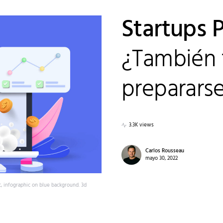
Startups 
¿También 
prepararse
3.3K views
Carlos Rousseau
mayo 30, 2022
, infographic on blue background. 3d