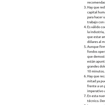
recomendac
Hay que redu
capital huma
para hacer 
trabajo con 
Es válido co
la industria
que estar an
dólares al m
Aunque firma
fondos opera
que demostra
están apunt
grandes dol
10 minutos.
Hay que reca
mitad ya pu
frente a un 
imperativo 
En esta nuev
técnico. Den