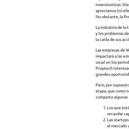
inversionistas. Vi
apreciamos los efe
No obstante, la fi
La industria de la
y los problemas de
la caída de sus ac
Las empresas de V
impactará a las em
usual en los perío
Proptech interesad
grandes oportunid
Pero, por supuesto
etapa, que como to
comparto algunas 
Los que está
recaudar ca
Las startup
al mercado 