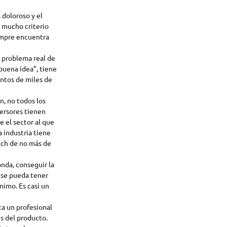
 doloroso y el
r mucho criterio
iempre encuentra
n problema real de
“buena idea”, tiene
entos de miles de
n, no todos los
versores tienen
 el sector al que
 industria tiene
tch de no más de
onda, conseguir la
 se pueda tener
nimo. Es casi un
ta un profesional
es del producto.