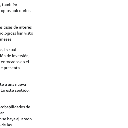
a
, también
ropios unicornios.
las tasas de interés
nológicas han visto
 meses.
, lo cual
ión de inversión,
e enfocados en el
ue presenta
nte a una nueva
 En este sentido,
probabilidades de
an.
o se haya ajustado
 de las