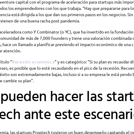
l venture capital con el programa de aceleración para startups más impor
odos los emprendedores con los que trabaja. “Hay que prepararse para lo
encia está dirigida a los que dan sus primeros pasos en los negocios. Sin
 vienen de una buena racha post pandemia.
 aceleradora como Y Combinator (o YC), que ha invertido en la fundació
 comunidad de más de 7,000 founders y tiene una valoración combinada 
s, hace un llamado a planificar previendo el impacto económico de una cr
r atención.
ítulo “
Recesión económica
” y es categórico: “Si su plan es recaudar d
ses, es posible que lo esté recaudando en el pico de la recesión. Recue
éxito son extremadamente bajas, incluso si a su empresa le está yendo b
 cambie su plan”.
pueden hacer las star
ech ante este escenar
emia, las startups Proptech tuvieron un buen desempeño captando el in