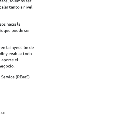
tate, solemos ser
alar tanto a nivel
sos hacia la
is que puede ser
 en la inyección de
dir y evaluar todo
 aporte el
negocio.
a Service (REaaS)
AIL