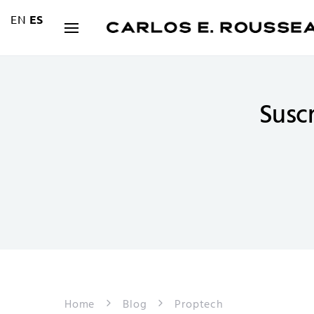
EN
ES
Suscr
Home
Blog
Proptech