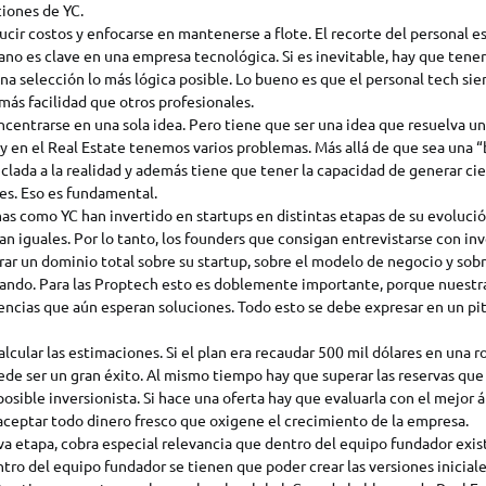
iones de YC.
cir costos y enfocarse en mantenerse a flote. El recorte del personal es
no es clave en una empresa tecnológica. Si es inevitable, hay que tene
una selección lo más lógica posible. Lo bueno es que el personal tech s
más facilidad que otros profesionales.
ncentrarse en una sola idea. Pero tiene que ser una idea que resuelva u
, y en el Real Estate tenemos varios problemas. Más allá de que sea una 
clada a la realidad y además tiene que tener la capacidad de generar ci
es. Eso es fundamental.
s como YC han invertido en startups en distintas etapas de su evolució
n iguales. Por lo tanto, los founders que consigan entrevistarse con in
r un dominio total sobre su startup, sobre el modelo de negocio y sobre
ando. Para las Proptech esto es doblemente importante, porque nuestra
encias que aún esperan soluciones. Todo esto se debe expresar en un pi
lcular las estimaciones. Si el plan era recaudar 500 mil dólares en una r
ede ser un gran éxito. Al mismo tiempo hay que superar las reservas que
posible inversionista. Si hace una oferta hay que evaluarla con el mejor á
aceptar todo dinero fresco que oxigene el crecimiento de la empresa.
a etapa, cobra especial relevancia que dentro del equipo fundador exis
tro del equipo fundador se tienen que poder crear las versiones inicial