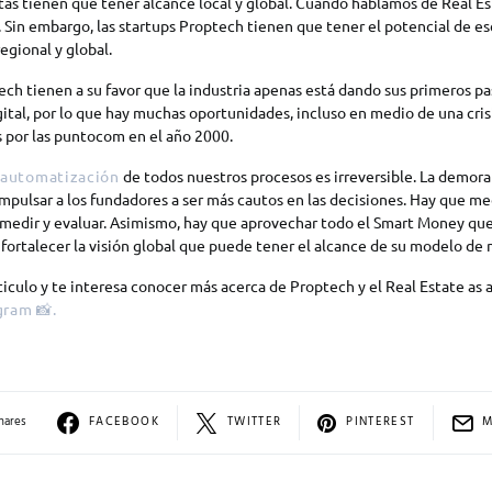
tas tienen que tener alcance local y global. Cuando hablamos de Real Es
 Sin embargo, las startups Proptech tienen que tener el potencial de esc
egional y global.
ech tienen a su favor que la industria apenas está dando sus primeros pa
ital, por lo que hay muchas oportunidades, incluso en medio de una cris
as por las puntocom en el año 2000.
automatización
de todos nuestros procesos es irreversible. La demora
impulsar a los fundadores a ser más cautos en las decisiones. Hay que me
 medir y evaluar. Asimismo, hay que aprovechar todo el Smart Money que
a fortalecer la visión global que puede tener el alcance de su modelo de 
rticulo y te interesa conocer más acerca de Proptech y el Real Estate as 
gram 📸.
hares
FACEBOOK
TWITTER
PINTEREST
M