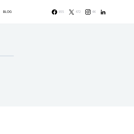
BLOG
855
472
4K