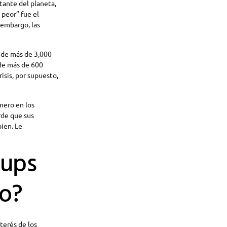
tante del planeta,
 peor” fue el
 embargo, las
n de más de 3,000
de más de 600
isis, por supuesto,
inero en los
rde que sus
ien. Le
tups
io?
terés de los