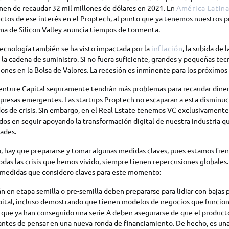
enen de recaudar 32 mil millones de dólares en 2021. En
América Latin
ctos de ese interés en el Proptech, al punto que ya tenemos nuestros p
rma de Silicon Valley anuncia tiempos de tormenta.
 tecnología también se ha visto impactada por la
inflación
, la subida de 
 la cadena de suministro. Si no fuera suficiente, grandes y pequeñas tec
ciones en la Bolsa de Valores. La recesión es inminente para los próximos
enture Capital seguramente tendrán más problemas para recaudar dinero
presas emergentes. Las startups Proptech no escaparan a esta disminuc
dos de crisis. Sin embargo, en el Real Estate tenemos VC exclusivament
os en seguir apoyando la transformación digital de nuestra industria q
ades.
, hay que prepararse y tomar algunas medidas claves, pues estamos fre
das las crisis que hemos vivido, siempre tienen repercusiones globales.
medidas que considero claves para este momento:
n en etapa semilla o pre-semilla deben prepararse para lidiar con bajas 
pital, incluso demostrando que tienen modelos de negocios que funcion
s que ya han conseguido una serie A deben asegurarse de que el product
antes de pensar en una nueva ronda de financiamiento. De hecho, es una