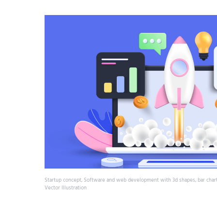
Startup concept, Software and web development with 3d shapes, bar chart
Vector Illustration