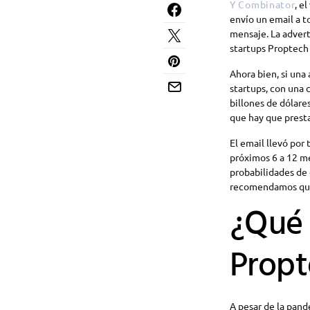
Y Combinator
, e
envío un email a t
mensaje. La advert
startups Proptech
Ahora bien, si una
startups, con una
billones de dólare
que hay que presta
El email llevó por t
próximos 6 a 12 me
probabilidades de 
recomendamos que
¿Qué 
Propt
A pesar de la pand